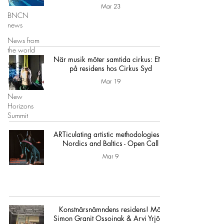
Mar 23
BNCN
news
News from
the world
När musik möter samtida cirkus: ENT
SSCF
på residens hos Cirkus Syd
NHLP-EU
Mar 19
New
Horizons
Summit
ARTiculating artistic methodologies of
Nordics and Baltics - Open Call
Mar 9
Konstnärsnämndens residens! Möt
Simon Granit Ossoinak & Arvi Yrjölä!