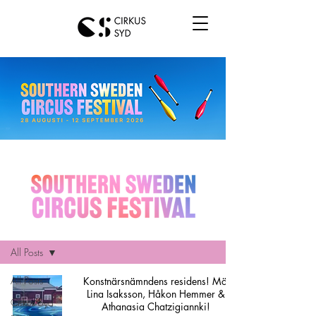
Hem
All Posts
All Posts
Konstnärsnämndens residens! Möt
Lina Isaksson, Håkon Hemmer &
Cirkus Syd
Athanasia Chatzigiannki!
news