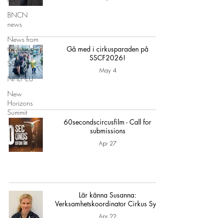
BNCN
news
News from
the world
Gå med i cirkusparaden på
SSCF2026!
SSCF
May 4
NHLP-EU
New
Horizons
Summit
60secondscircusfilm - Call for
submissions
Apr 27
Lär känna Susanna:
Verksamhetskoordinator Cirkus Syd
Apr 22