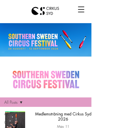
Hem
All Posts
All Posts
Medlemsträning med Cirkus Syd
2026
Cirkus Syd
May 11
news