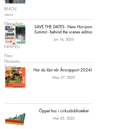
BNCN
news
News from
SAVE THE DATES - New Horizons
the world
Summit - behind the scenes edition
SSCF
Jun 16, 2025
NHLP-EU
New
Horizons
Summit
Har du läst vår Årsrapport 2024!?
May 27, 2025
Öppet hus i cirkusbiblioteket
Mar 25, 2025