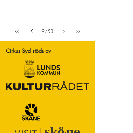
9
/
53
Cirkus Syd stöds av