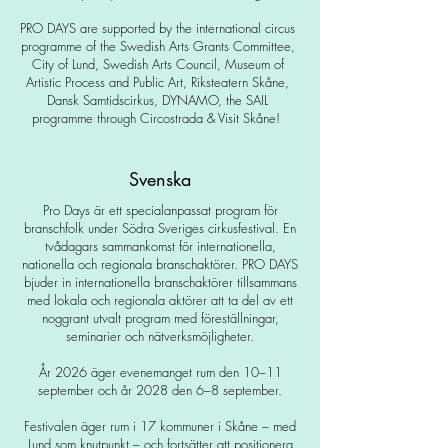
PRO DAYS are supported by the international circus
programme of the Swedish Arts Grants Committee,
City of Lund, Swedish Arts Council, Museum of
Artistic Process and Public Art, Riksteatern Skåne,
Dansk Samtidscirkus, DYNAMO, the SAIL
programme through Circostrada & Visit Skåne!
Svenska
Pro Days är ett specialanpassat program för
branschfolk under Södra Sveriges cirkusfestival. En
tvådagars sammankomst för internationella,
nationella och regionala branschaktörer. PRO DAYS
bjuder in internationella branschaktörer tillsammans
med lokala och regionala aktörer att ta del av ett
noggrant utvalt program med föreställningar,
seminarier och nätverksmöjligheter.
År 2026 äger evenemanget rum den 10–11
september och år 2028 den 6–8 september.
Festivalen äger rum i 17 kommuner i Skåne – med
Lund som knutpunkt – och fortsätter att positionera