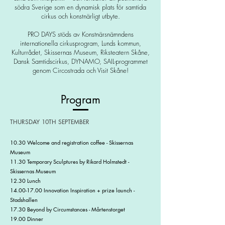
södra Sverige som en dynamisk plats för samtida
cirkus och konstnärligt utbyte.
PRO DAYS stöds av Konstnärsnämndens
internationella cirkusprogram, Lunds kommun,
Kulturrådet, Skissernas Museum, Riksteatern Skåne,
Dansk Samtidscirkus, DYNAMO, SAIL-programmet
genom Circostrada och Visit Skåne!
Program
THURSDAY 10TH SEPTEMBER
10.30 Welcome and registration coffee - Skissernas
Museum
11.30 Temporary Sculptures by Rikard Holmstedt -
Skissernas Museum
12.30 Lunch
14.00-17.00
Innovation Inspiration + prize launch -
Stadshallen
17.30 Beyond by Circumstances - Mårtenstorget
19.00 Dinner