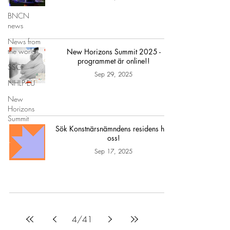
BNCN
news
News from
the world
New Horizons Summit 2025 -
programmet är online!!
SSCF
Sep 29, 2025
NHLP-EU
New
Horizons
Summit
Sök Konstnärsnämndens residens hos
oss!
Sep 17, 2025
4
/
41