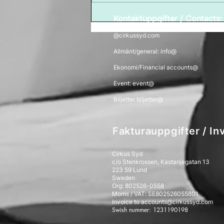
Kontaktuppgifter / Contacts
@cirkussyd.com
Allmänt/general: info@
Ekonomi/Financial accounts@
Event: event@
Biljetter biljetter@
Fakturauppgifter / Inv
Cirkus Syd
c/o Stenkrossen, Kastanjegatan 13
223 59 Lund
Sweden
Org: 802526-0558
Moms / VAT: SE802526055801
Invoice to
accounts@cirkussyd.com
Swish nummer: 1231190198