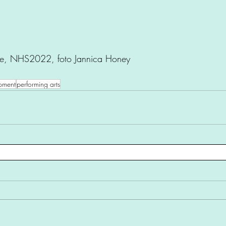
ise, NHS2022, foto Jannica Honey
opment
performing arts