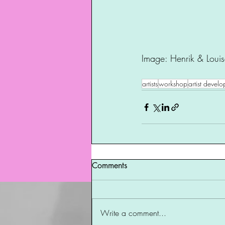
Image: Henrik & Lou
artists
workshop
artist devel
Comments
Write a comment...