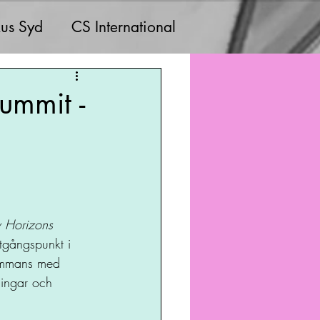
us Syd
CS International
ummit -
Horizons 
tgångspunkt i 
sammans med 
ningar och 