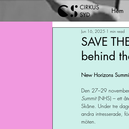
Hem
Jun 16, 2025
1 min read
SAVE THE
behind th
New Horizons Summit 
Den 27–29 november 
Summit
 (NHS) – ett å
Skåne. Under tre dag
andra intresserade, fö
möten.