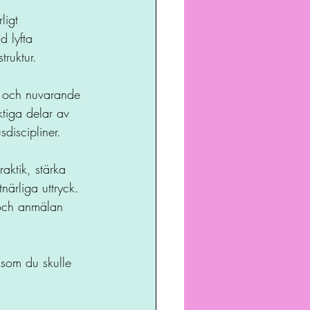
ligt 
d lyfta 
ruktur.
d och nuvarande 
tiga delar av 
discipliner. 
aktik, stärka 
närliga uttryck. 
 och anmälan 
 som du skulle 