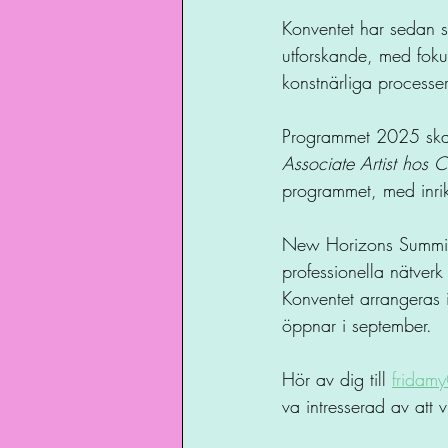
Konventet har sedan s
utforskande, med fokus
konstnärliga processe
Programmet 2025 skap
Associate Artist hos C
programmet, med inrik
New Horizons Summit 2
professionella nätverk
Konventet arrangeras
öppnar i september. 
Hör av dig till 
fridam
va intresserad av att 