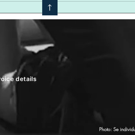
:
oice details
Photo: Se individ