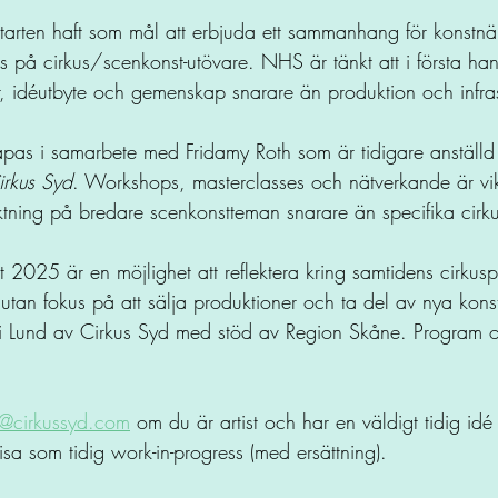
tarten haft som mål att erbjuda ett sammanhang för konstnär
 på cirkus/scenkonst-utövare. NHS är tänkt att i första han
r, idéutbyte och gemenskap snarare än produktion och infrast
as i samarbete med Fridamy Roth som är tidigare anställ
irkus Syd
. Workshops, masterclasses och nätverkande är vik
tning på bredare scenkonstteman snarare än specifika cirkus
025 är en möjlighet att reflektera kring samtidens cirkuspr
 utan fokus på att sälja produktioner och ta del av nya konst
 i Lund av Cirkus Syd med stöd av Region Skåne. Program
y@cirkussyd.com
 om du är artist och har en väldigt tidig idé
visa som tidig work-in-progress (med ersättning). 