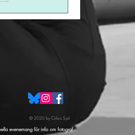
© 2026 by Cirkus Syd
uella evenemang för info om fotograf