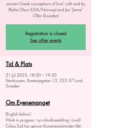
ancient Greek conceptions of love" with and by
Blythe Olson (USA/Norway) and Jan "Janne"
Ollén (Sweden)
Registration is closed
See other events
Tid & Plats
21 Jul 2023, 18:00 – 19:30
Stenkrossen, Kastanjegatan 13, 223 57 Lund,
Sweden
Om Evenemanget
(English below) 
Work in progress - ny cirkusföreställnig i Lund!
Cirkus Syd har genom Konstnärsnämnden fått 