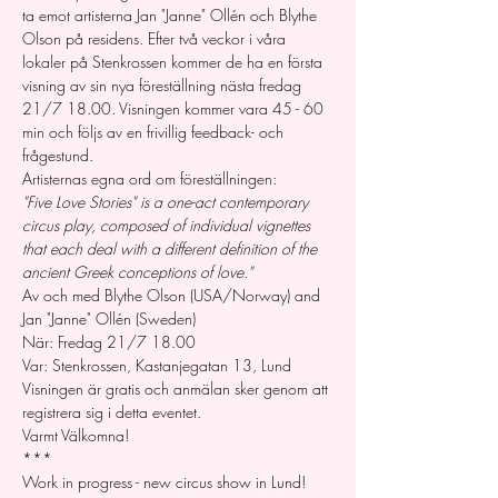
ta emot artisterna Jan "Janne" Ollén och Blythe 
Olson på residens. Efter två veckor i våra 
lokaler på Stenkrossen kommer de ha en första 
visning av sin nya föreställning nästa fredag 
21/7 18.00. Visningen kommer vara 45 - 60 
min och följs av en frivillig feedback- och 
frågestund.
Artisternas egna ord om föreställningen:
"Five Love Stories" is a one-act contemporary 
circus play, composed of individual vignettes 
that each deal with a different definition of the 
ancient Greek conceptions of love."
Av och med Blythe Olson (USA/Norway) and 
Jan "Janne" Ollén (Sweden)
När: Fredag 21/7 18.00
Var: Stenkrossen, Kastanjegatan 13, Lund
Visningen är gratis och anmälan sker genom att 
registrera sig i detta eventet. 
Varmt Välkomna!
*** 
Work in progress - new circus show in Lund!