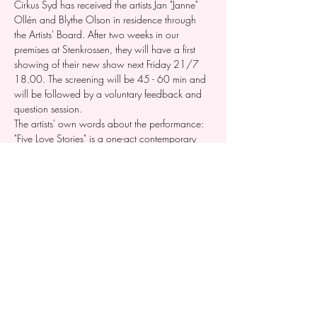
Cirkus Syd has received the artists Jan "Janne" 
Ollén and Blythe Olson in residence through 
the Artists' Board. After two weeks in our 
premises at Stenkrossen, they will have a first 
showing of their new show next Friday 21/7 
18.00. The screening will be 45 - 60 min and 
will be followed by a voluntary feedback and 
question session.
The artists' own words about the performance:
"Five Love Stories" is a one-act contemporary 
circus play, composed of individual vignettes 
that each deal with a different definition of the 
ancient Greek conceptions of love."
By and with Blythe Olson (USA/Norway) and 
Jan "Janne" Ollén (Sweden)
When: Friday 21/7 18.00
Where: Cirkus Syds space - Blåan, Stenkrossen, 
Kastanjegatan 13, Lund
The screening is free and registration takes 
place by registering in this event.
Welcome!