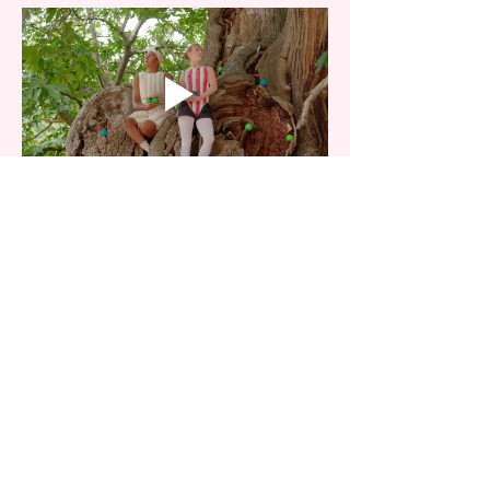
Regi: Kati Ylä-Hokkala, Sean Gandini
Artister: Travis-Louise Rabarijaona, Hannah 
George
Kostym: Georgina Spencer
Bild: Camilla Greenwell
Samproducenter: The Place, London, 
Greenwich & Docklands International Festival, 
London