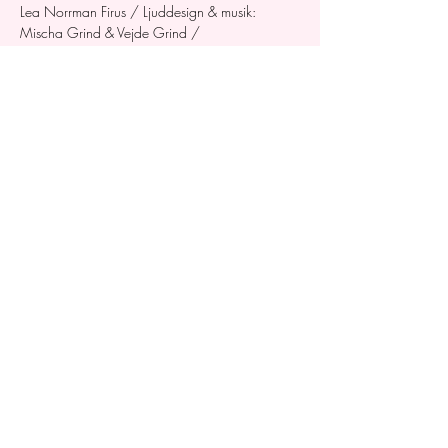
Lea Norrman Firus / Ljuddesign & musik: 
Mischa Grind & Vejde Grind / 
Samproducenter: Dansinitiativet Luleå & SITE 
Sweden / Stöd: Kulturrådet & 
Konstnärsnämnden / Residens: Subtopia, SITE 
Sweden, Chamäleon Theater, Cirkus Cirkör, 
Riksteatern, Dansinitiativet, Gula Villan
Anmälan / Biljetter
Dela detta evenemang