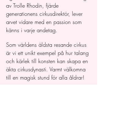
av Trolle Rhodin, fjärde 
generationens cirkusdirektör, lever 
arvet vidare med en passion som 
känns i varje andetag. 
Som världens äldsta resande cirkus 
är vi ett unikt exempel på hur talang 
och kärlek till konsten kan skapa en 
äkta cirkusdynasti. Varmt välkomna 
till en magisk stund för alla åldrar!
Biljetter och mer information kommer 
snart!