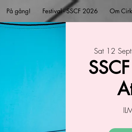
På gång!
Festival - SSCF 2026
Om Cirk
Sat 12 Sept
SSCF
A
IL