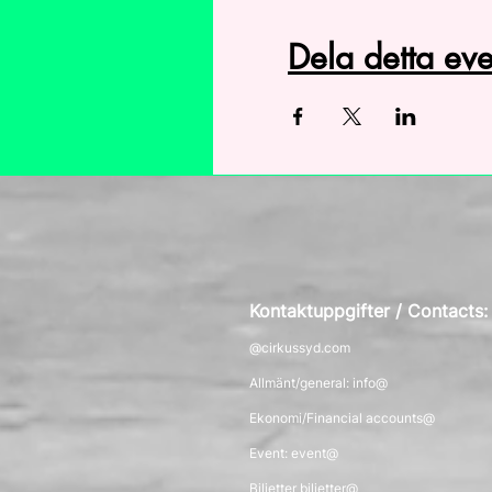
Dela detta e
Kontaktuppgifter / Contacts
@cirkussyd.com
Allmänt/general: info@
Ekonomi/Financial accounts@
Event: event@
Biljetter biljetter@