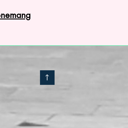
venemang
: