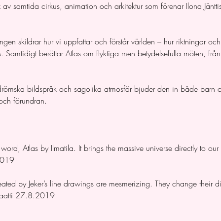
x av samtida cirkus, animation och arkitektur som förenar Ilona Jäntti
ngen skildrar hur vi uppfattar och förstår världen – hur riktningar oc
Samtidigt berättar Atlas om flyktiga men betydelsefulla möten, från r
 drömska bildspråk och sagolika atmosfär bjuder den in både barn 
 och förundran.
word, Atlas by Ilmatila. It brings the massive universe directly to our
2019
reated by Jeker’s line drawings are mesmerizing. They change their d
raatti 27.8.2019