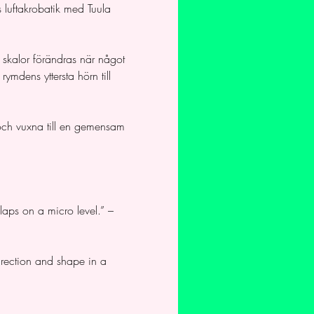
s luftakrobatik med Tuula 
h skalor förändras när något 
ymdens yttersta hörn till 
och vuxna till en gemensam 
 laps on a micro level.” – 
irection and shape in a 