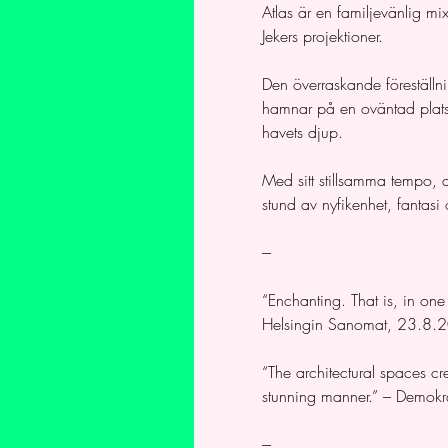
Atlas är en familjevänlig mi
Jekers projektioner.
Den överraskande föreställni
hamnar på en oväntad plats. 
havets djup.
Med sitt stillsamma tempo,
stund av nyfikenhet, fantasi
---
“Enchanting. That is, in one 
Helsingin Sanomat, 23.8.
“The architectural spaces c
stunning manner.” – Demok
---