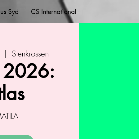
us Syd
CS International
  |  
Stenkrossen
 2026:
tlas
MATILA