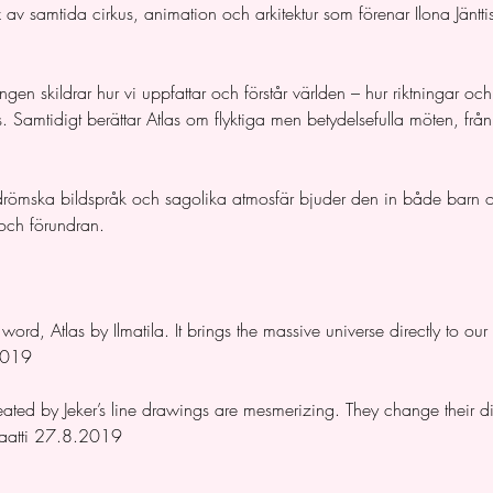
x av samtida cirkus, animation och arkitektur som förenar Ilona Jäntti
ngen skildrar hur vi uppfattar och förstår världen – hur riktningar oc
Samtidigt berättar Atlas om flyktiga men betydelsefulla möten, från r
 drömska bildspråk och sagolika atmosfär bjuder den in både barn 
 och förundran.
word, Atlas by Ilmatila. It brings the massive universe directly to our
2019
reated by Jeker’s line drawings are mesmerizing. They change their d
raatti 27.8.2019