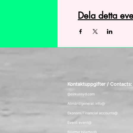
Dela detta e
Kontaktuppgifter / Contacts
@cirkussyd.com
Allmänt/general: info@
Ekonomi/Financial accounts@
Event: event@
Biljetter biljetter@