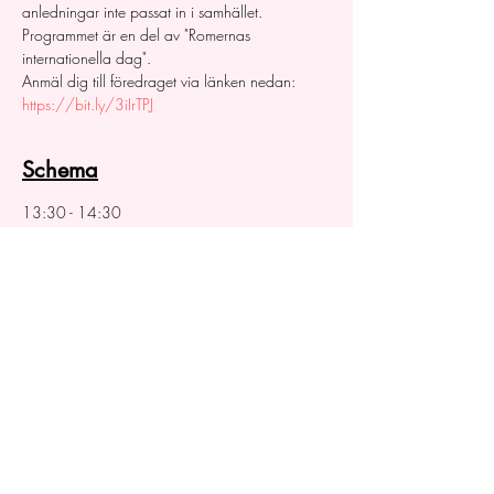
anledningar inte passat in i samhället. 
Programmet är en del av "Romernas 
internationella dag".
Anmäl dig till föredraget via länken nedan:
https://bit.ly/3iIrTPJ
Schema
13:30 - 14:30
1 hour
Prova på cirkus för barn 5 - 12 år
15:00 - 16:00
1 hour
Föreläsning - Romers betydelse för svensk cirkus
See All