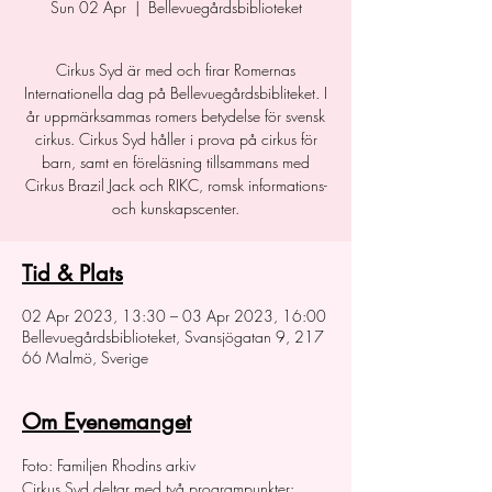
Sun 02 Apr
  |  
Bellevuegårdsbiblioteket
Cirkus Syd är med och firar Romernas
Internationella dag på Bellevuegårdsbibliteket. I
år uppmärksammas romers betydelse för svensk
cirkus. Cirkus Syd håller i prova på cirkus för
barn, samt en föreläsning tillsammans med
Cirkus Brazil Jack och RIKC, romsk informations-
och kunskapscenter.
Tid & Plats
02 Apr 2023, 13:30 – 03 Apr 2023, 16:00
Bellevuegårdsbiblioteket, Svansjögatan 9, 217
66 Malmö, Sverige
Om Evenemanget
Foto: Familjen Rhodins arkiv
Cirkus Syd deltar med två programpunkter: