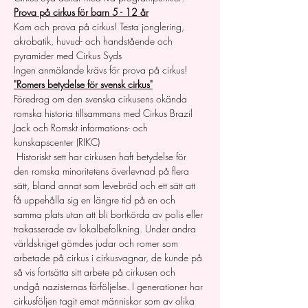
Prova på cirkus för barn 5 - 12 år
Kom och prova på cirkus! Testa jonglering, 
akrobatik, huvud- och handstående och 
pyramider med Cirkus Syds 
Ingen anmälande krävs för prova på cirkus!
"Romers betydelse för svensk cirkus"
Föredrag om den svenska cirkusens okända 
romska historia tillsammans med Cirkus Brazil 
Jack och Romskt informations- och 
kunskapscenter (RIKC)
 Historiskt sett har cirkusen haft betydelse för 
den romska minoritetens överlevnad på flera 
sätt, bland annat som levebröd och ett sätt att 
få uppehålla sig en längre tid på en och 
samma plats utan att bli bortkörda av polis eller 
trakasserade av lokalbefolkning. Under andra 
världskriget gömdes judar och romer som 
arbetade på cirkus i cirkusvagnar, de kunde på 
så vis fortsätta sitt arbete på cirkusen och 
undgå nazisternas förföljelse. I generationer har 
cirkusföljen tagit emot människor som av olika 