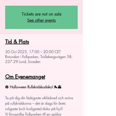
Tickets are not on sale
See other events
Tid & Plats
30 Oct 2025, 17:00 – 20:00 CET
Rotundan i Folkparken, Trollebergsvägen 58,
227 29 Lund, Sweden
Om Evenemanget
🎃 
Halloween Rullskridskodisko!
 🛼👻
Ta på dig din läskigaste utklädnad och snöra 
på rullskridskorna – det är dags för årets 
roligaste (och kusligaste) disko på hjul!
Vi förvandlar Folkparken till en spökig 