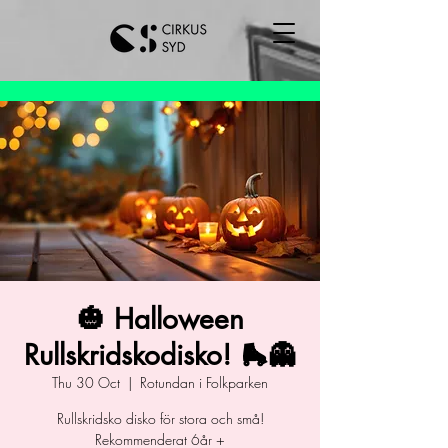
🎃 Halloween
Rullskridskodisko! 🛼👻
Thu 30 Oct
  |  
Rotundan i Folkparken
Rullskridsko disko för stora och små!
Rekommenderat 6år +