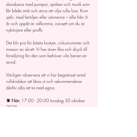
dansbana med pumpor, spöken och musik som 
får både små och stora att vilja rulla loss. Kom 
själv, med familjen eller vännerna – alla från 6 
år och uppåt är välkomna, oavsett om du är 
nybörjare eller proffs.
Det blir pris för bästa kostym, cirkusnummer och 
massor av skratt. Vi har även fika och dryck till 
försäljning för den som behöver vila benen en 
stund. 
Vänligen observera att vi har begränsat antal 
rullskridskor att låna ut och rekommenderar 
därför alla att ta med egna.
🕷️ 
När:
 17:00 - 20:00 torsdag 30 oktober 
2025
🕸️ 
Var:
 Rotundan, Folkparken, Trollebergsvägen 
58, 227 29 Lund
🦇 
Ålder:
 Från 6 år
🎟️ 
Entré:
 Kostnadsfritt evenemang. Man får 