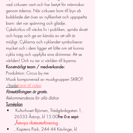
vad cirkusen varit och har betytt för människor 
genom tiderna. När cirkusen kom till byn så 
bubblade det över av nyfikenhet och uppspelta 
barn: det var spänning och glädje.
Cykelcirkus vill väcka liv i publiken, sprida skratt 
och hopp och ge en känsla av att allt är 
möjligt. Cyklarna och cyklandet symboliserar 
mycket och i dem ligger ett löfte om att kunna 
cykla iväg och uppfylla sina drömmar. Att se 
världen! Och nu tar vi världen till byarna.
Konstnärligt team / medverkande:
Produktion: Circus by me
Musik komponerad av musikgruppen SKROT
/trailer
Länk till video
Föreställningen är gratis.
Rekommenderas för alla åldrar 
Turnéplan
 Kulturhuset Björnen, Trädgårdsgatan 1, 
26533 Åstorp, kl 15.00
Fre 6:e sept: 
,
Åstorps riksteaterförening
, Kaptens Park, 244 44 Kävlinge, kl 