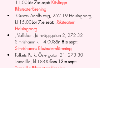
11.00
Lör 7:e sept: 
Kävlinge 
Riksteaterförening
 Gustav Adolfs torg, 252 19 Helsingborg, 
kl 15.00
Lör 7:e sept: 
,
Riksteatern 
Helsingborg
, Valfisken, Järnvägsgatan 2, 272 32 
Simrishamn kl 14.00
Sön 8:e sept: 
Simrishamns Riksteaternförening
Folkets Park, Östergatan 21, 273 30 
Tomelilla, kl 18:00
Tors 12:e sept: 
Tomelilla Riksteaternförening, 
Vittsjö medborgarhus, Hårsjövägen 9, 
282 66 Vittsjö kl 15.00
Fre 13:e sept: 
Vittsjö Bjärnum Teaterförening 
, Gamla torg, 275 30 Sjöbo, kl 
14.00
Lör 14:e sept: Sjöbo, Färs 
Riksteaterförening
, Surbrunnsparken, Surbrunnsvägen 24, 
271 40 Ystad kl 14.00
Sön 15:e sept: 
Ystad Riksteaterförening
Presenteras i samarbete med Riksteatern Skåne 