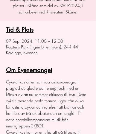
platser i Skåne som del av SSCF2024, i
samarbete med Riksteatern Skåne.
Tid & Plats
07 Sept 2024, 11:00 – 12:00
Kaptens Park (ingen biljett krävs), 244 44
Kävlinge, Sweden
Om Evenemanget
Cykelcirkus är en samtida cirkuskoreografi 
präglad av glädje och energi och med en 
känsla av att nu kommer cirkusen till byn. Detta 
cykelturnerande performance utgår från olika 
fantastiska cyklar och rörelsen att kramas och 
framförs av två akrobater och en jonglör. Till 
detta specialkomponerad musik från 
musikgruppen SKROT.
Cykelcirkus kom ur en vilja att gå tillbaka till 