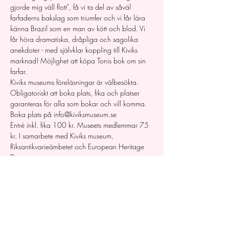
gjorde mig väll flott", få vi ta del av såväl 
farfaderns bakslag som triumfer och vi får lära 
känna Brazil som en man av kött och blod. Vi 
får höra dramatiska, dråpliga och sagolika 
anekdoter - med självklar koppling till Kiviks 
marknad! Möjlighet att köpa Tonis bok om sin 
farfar.
Kiviks museums föreläsningar är välbesökta. 
Obligatoriskt att boka plats, fika och platser 
garanteras för alla som bokar och vill komma. 
Boka plats på info@kiviksmuseum.se
Entré inkl. fika 100 kr. Museets medlemmar 75 
kr. I samarbete med Kiviks museum, 
Riksantikvarieämbetet och European Heritage 
Days.
Medverkande:
Toni Rhodin
http://kiviksmuseum.se/
https://www.facebook.com/Kiviksmuseum