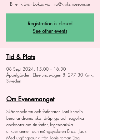
Biljett krävs - bokas via info@kiviksmuseum.se
Registration is closed
See other events
Tid & Plats
08 Sept 2024, 15:00 – 16:30
Äppelgården, Eliselundsvägen 8, 277 30 Kivik,
Sweden
Om Evenemanget
Skådespelaren och författaren Toni Rhodin 
berättar dramatiska, dråpliga och sagolika 
anekdoter om sin farfar, legendariska 
cirkusmannen och mångsysslaren Brazil Jack. 
Med utgångspunkt från Tonis roman "Jag 