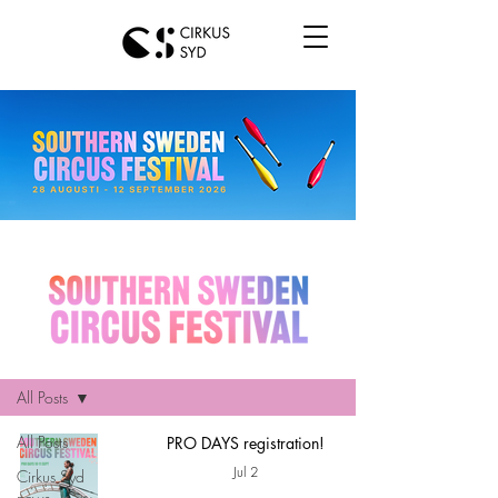
Hem
All Posts
All Posts
PRO DAYS registration!
Jul 2
Cirkus Syd
news