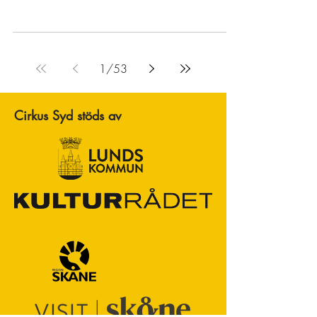
1
/
53
Cirkus Syd stöds av