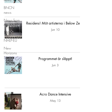
BNCN
news
News from
Residens! Möt artisterna i Below Zero!
the world
Jun 10
SSCF
NHLP-EU
New
Horizons
Summit
Programmet är släppt!
Jun 3
Acro Dance Intensive
May 13