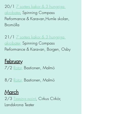
20/1 
7 sorters kakor & 3 hungriga 
akrobater
, Spinning Compass 
Performance & Karavan,Humle skolan, 
Bromölla
21/1 
7 sorters kakor & 3 hungriga 
akrobater,
 Spinning Compass 
Performance & Karavan, Borgen, Osby
February
7/2 
Rotor,
 Bastionen, Malmö
8/2 
Rotor,
 Bastionen, Malmö
March
2/3 
Tipping point
, Cirkus Cirkör, 
Landskrona Teater