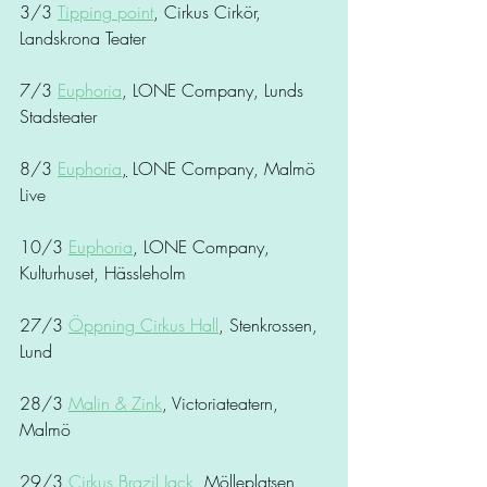
3/3 
Tipping point
, Cirkus Cirkör, 
Landskrona Teater
7/3 
Euphoria
, LONE Company, Lunds 
Stadsteater 
8/3 
Euphoria
,
 LONE Company, Malmö 
Live
10/3 
Euphoria
, LONE Company, 
Kulturhuset, Hässleholm
27/3 
Öppning Cirkus Hall
, Stenkrossen, 
Lund
28/3 
Malin & Zink
, Victoriateatern, 
Malmö
29/3 
Cirkus Brazil Jack
, Mölleplatsen, 