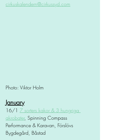
cirkuskalendern@cirkussyd.com
Photo: Viktor Holm
January
16/1 
7 sorters kakor & 3 hungriga 
akrobater
, Spinning Compass 
Performance & Karavan, Förslövs 
Bygdegård, Båstad